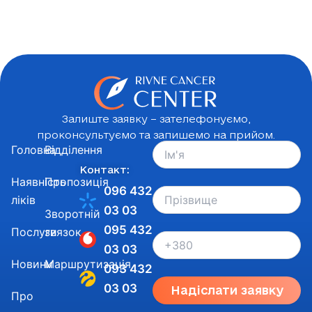
Залиште заявку – зателефонуємо,
проконсультуємо та запишемо на прийом.
Головна
Відділення
Контакт:
Наявність
Пропозиція
096 432
ліків
03 03
Зворотній
095 432
Послуги
звязок
03 03
Новини
Маршрутизація
093 432
03 03
Надіслати заявку
Про