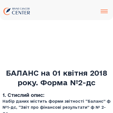
до
Перейти
вмісту
до
вмісту
БАЛАНС на 01 квітня 2018
року. Форма №2-дс
1. Стислий опис:
Набір даних містить форми звітності “Баланс” ф
№1-дс, “Звіт про фінансові результати” ф № 2-