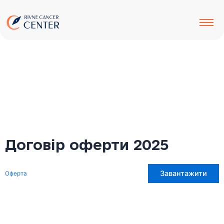
до
Перейти
вмісту
до
вмісту
Договір оферти 2025
Завантажити
Оферта