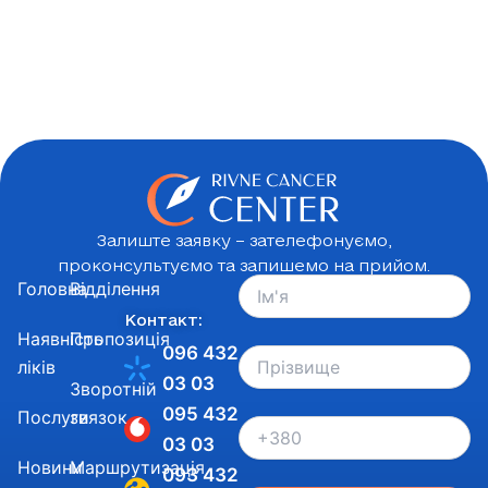
Залиште заявку – зателефонуємо,
проконсультуємо та запишемо на прийом.
Головна
Відділення
Контакт:
Наявність
Пропозиція
096 432
ліків
03 03
Зворотній
095 432
Послуги
звязок
03 03
Новини
Маршрутизація
093 432