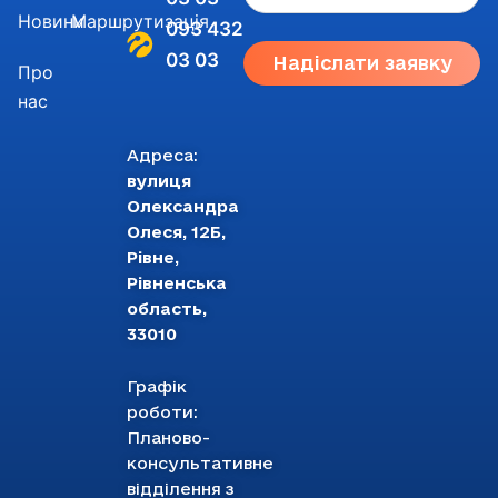
Новини
Маршрутизація
093 432
03 03
Надіслати заявку
Про
нас
Адреса:
вулиця
Олександра
Олеся, 12Б,
Рівне,
Рівненська
область,
33010
Графік
роботи:
Планово-
консультативне
відділення з