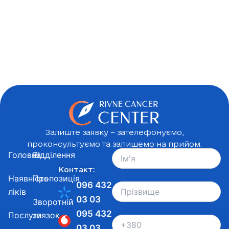
Залиште заявку – зателефонуємо,
проконсультуємо та запишемо на прийом.
Головна
Відділення
Контакт:
Наявність
Пропозиція
096 432
ліків
03 03
Зворотній
095 432
Послуги
звязок
03 03