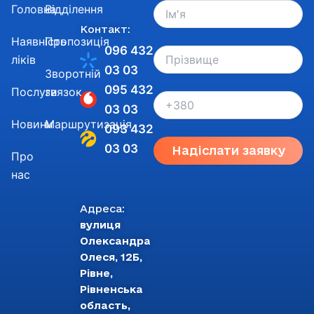
Головна
Відділення
Контакт:
Наявність
Пропозиція
096 432
ліків
03 03
Зворотній
095 432
Послуги
звязок
03 03
Новини
Маршрутизація
093 432
03 03
Надіслати заявку
Про
нас
Адреса:
вулиця
Олександра
Олеся, 12Б,
Рівне,
Рівненська
область,