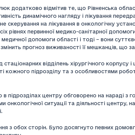
люк додатково відмітив те, що Рівненська облас
тивність динамічного нагляду і лікування передр
не скерування на лікування в онкологічну установ
сіх рівнях первинної медико-санітарної допомоги 
 медичної допомоги області і тоді – вони суттєв
 змінить прогноз виживаності її мешканців, що за
 стаціонарних відділень хірургічного корпусу і ц
ті кожного підрозділу та з особливостями робо
 в підрозділах центру обговорено на нараді з г
и онкологічної ситуації та діяльності центру, н
.
ення з обох сторін. Було досягнуто певних домов