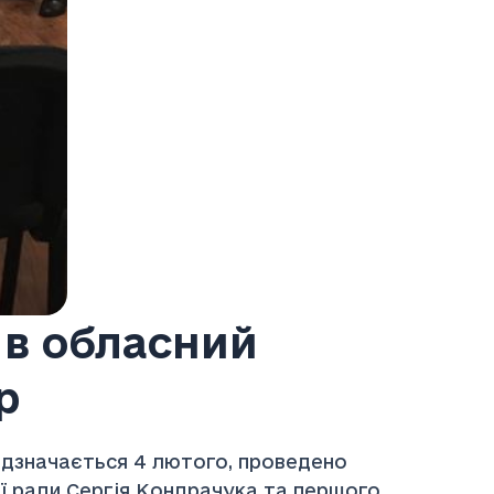
 в обласний
р
відзначається 4 лютого, проведено
ої ради Сергія Кондрачука та першого