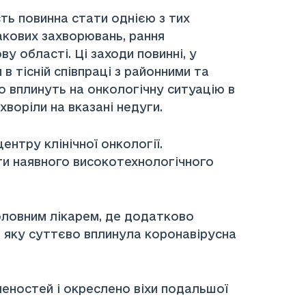
ть повинна стати однією з тих
акових захворювань, рання
у області. Ці заходи повинні, у
в тісній співпраці з районними та
о вплинуть на онкологічну ситуацію в
хворіли на вказані недуги.
ентру клінічної онкології.
ти наявного високотехнологічного
оловним лікарем, де додатково
а яку суттєво вплинула коронавірусна
леностей і окреслено віхи подальшої