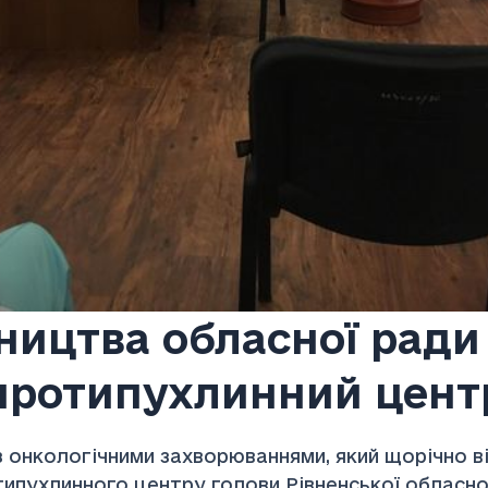
вництва обласної ради
протипухлинний цент
з онкологічними захворюваннями, який щорічно 
типухлинного центру голови Рівненської обласн