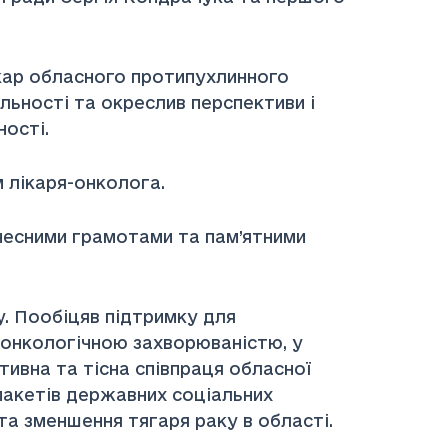
лікар обласного протипухлинного
льності та окреслив перспективи і
ності.
 лікаря-онколога.
очесними грамотами та пам’ятними
у. Пообіцяв підтримку для
 онкологічною захворюваністю, у
тивна та тісна співпраця обласної
пакетів державних соціальних
 та зменшення тягаря раку в області.