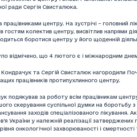
ної ради Сергія Свисталюка.
а працівниками центру. На зустрічі – головний 
в гостям колектив центру, висвітлив напрями дія
водиться боротися центру у його щоденній діяль
ло відмічено, що 4 лютого є і міжнародним днем
ій Кондрачук та Сергій Свисталюк нагородили П
ращих працівників протипухлинного центру.
ук подякував за роботу всім працівникам центр
шого скерування суспільної думки на боротьбу з
сування заходів спеціалізованого лікування. Ак
я України у належній реалізації затверджених 
 рівня онкологічної захворюваності і смертності