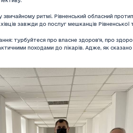
пективу.
у звичайному ритмі. Рівненський обласний проти
івців завжди до послуг мешканців Рівненської т
ння: турбуйтеся про власне здоров’я, про здоров’
ичними походами до лікарів. Адже, як сказано в