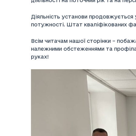
діяльності на поточний рік та на перс
Діяльність установи продовжується 
потужності. Штат кваліфікованих фах
Всім читачам нашої сторінки – побажа
належними обстеженнями та профілакт
руках!