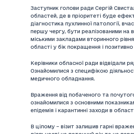
Заступник голови ради Сергій Свиста
областей, де в пріоритеті буде ефек
діагностика пухлинної патології, вчас
першу чергу, бути реалізованими на в
міськими закладами вторинного рівня
області у бік покращення і позитивно
Керівники обласної ради відвідали ряд
Ознайомилися з специфікою діяльнос
медичного обладнання.
Враження від побаченого та почутого
ознайомилися з основними показникам
епідемія і карантинні заходи в області
В цілому – візит залишив гарні враж