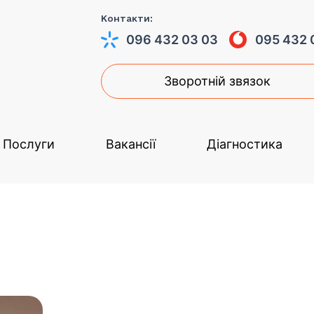
Контакти:
096 432 03 03
095 432 
Зворотній звязок
Послуги
Вакансії
Діагностика