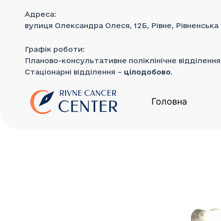
до
Перейти
вмісту
Адреса:
до
вулиця Олександра Олеся, 12Б, Рівне, Рівненська
вмісту
Графік роботи:
Планово-консультативне поліклінічне відділенн
Стаціонарні відділення –
цілодобово
.
Головна