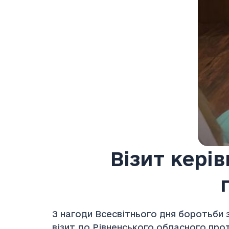
Візит кері
З нагоди Всесвітнього дня боротьби 
візит до Рівненського обласного про