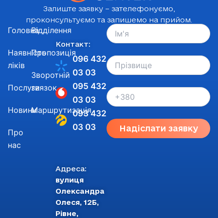
Залиште заявку – зателефонуємо,
проконсультуємо та запишемо на прийом.
Головна
Відділення
Контакт:
Наявність
Пропозиція
096 432
ліків
03 03
Зворотній
095 432
Послуги
звязок
03 03
Новини
Маршрутизація
093 432
03 03
Надіслати заявку
Про
нас
Адреса:
вулиця
Олександра
Олеся, 12Б,
Рівне,