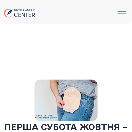
до
Перейти
вмісту
до
вмісту
ПЕРША СУБОТА ЖОВТНЯ –