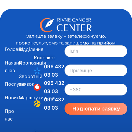
Залиште заявку – зателефонуємо,
проконсультуємо та запишемо на прийом.
Головна
Відділення
Контакт:
Наявність
Пропозиція
096 432
ліків
03 03
Зворотній
095 432
Послуги
звязок
03 03
Новини
Маршрутизація
093 432
03 03
Надіслати заявку
Про
нас