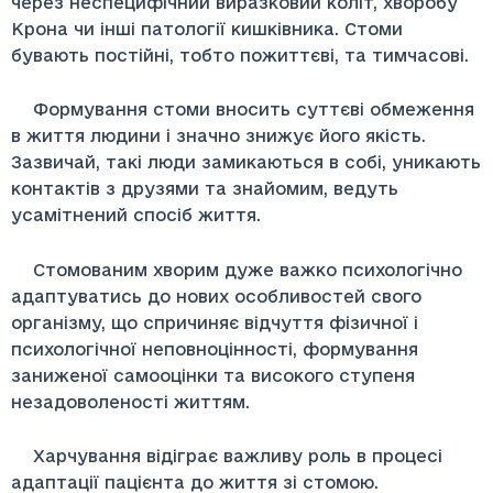
через неспецифічний виразковий коліт, хворобу
Крона чи інші патології кишківника. Стоми
бувають постійні, тобто пожиттєві, та тимчасові.
Формування стоми вносить суттєві обмеження
в життя людини і значно знижує його якість.
Зазвичай, такі люди замикаються в собі, уникають
контактів з друзями та знайомим, ведуть
усамітнений спосіб життя.
Стомованим хворим дуже важко психологічно
адаптуватись до нових особливостей свого
організму, що спричиняє відчуття фізичної і
психологічної неповноцінності, формування
заниженої самооцінки та високого ступеня
незадоволеності життям.
Харчування відіграє важливу роль в процесі
адаптації пацієнта до життя зі стомою.