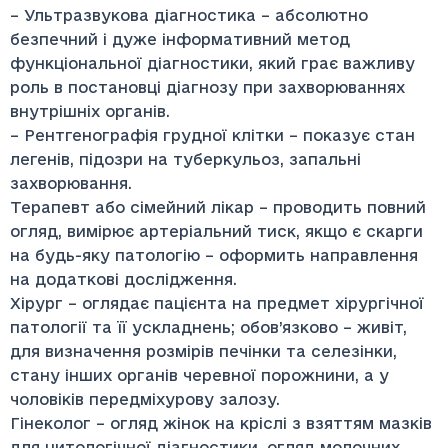
– Ультразвукова діагностика – абсолютно
безпечний і дуже інформативний метод
функціональної діагностики, який грає важливу
роль в постановці діагнозу при захворюваннях
внутрішніх органів.
– Рентгенографія грудної клітки – показує стан
легенів, підозри на туберкульоз, запальні
захворювання.
Терапевт або сімейний лікар – проводить повний
огляд, вимірює артеріальний тиск, якщо є скарги
на будь-яку патологію – оформить направлення
на додаткові дослідження.
Хірург – оглядає пацієнта на предмет хірургічної
патології та її ускладнень; обов’язково – живіт,
для визначення розмірів печінки та селезінки,
стану інших органів черевної порожнини, а у
чоловіків передміхурову залозу.
Гінеколог – огляд жінок на кріслі з взяттям мазків
для цитологічної діагностики, огляд молочних