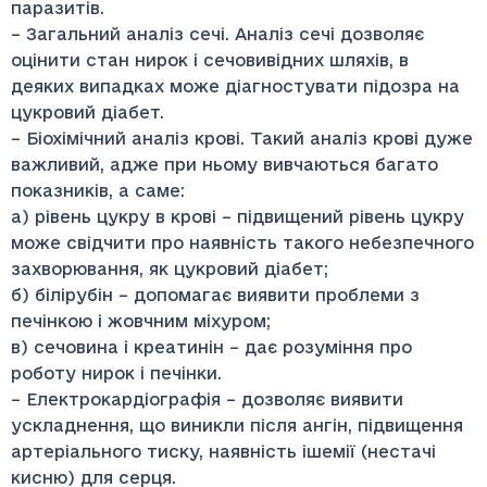
паразитів.
– Загальний аналіз сечі. Аналіз сечі дозволяє
оцінити стан нирок і сечовивідних шляхів, в
деяких випадках може діагностувати підозра на
цукровий діабет.
– Біохімічний аналіз крові. Такий аналіз крові дуже
важливий, адже при ньому вивчаються багато
показників, а саме:
а) рівень цукру в крові – підвищений рівень цукру
може свідчити про наявність такого небезпечного
захворювання, як цукровий діабет;
б) білірубін – допомагає виявити проблеми з
печінкою і жовчним міхуром;
в) сечовина і креатинін – дає розуміння про
роботу нирок і печінки.
– Електрокардіографія – дозволяє виявити
ускладнення, що виникли після ангін, підвищення
артеріального тиску, наявність ішемії (нестачі
кисню) для серця.