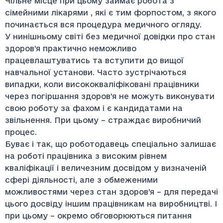
Чільне місце при цьому займає робота з
сімейними лікарями , які є тим форпостом, з якого
починається вся процедура медичного огляду.
У нинішньому світі без медичної довідки про стан
здоров’я практично неможливо
працевлаштуватись та вступити до вищої
навчальної установи. Часто зустрічаються
випадки, коли висококваліфіковані працівники
через погіршання здоров’я не можуть виконувати
свою роботу за фахом і є кандидатами на
звільнення. При цьому – страждає виробничий
процес.
Буває і так, що роботодавець спеціально залишає
на роботі працівника з високим рівнем
кваліфікації і величезним досвідом у визначеній
сфері діяльності, але з обмеженими
можливостями через стан здоров’я – для передачі
цього досвіду іншим працівникам на виробництві. І
при цьому – окремо обговорюються питання