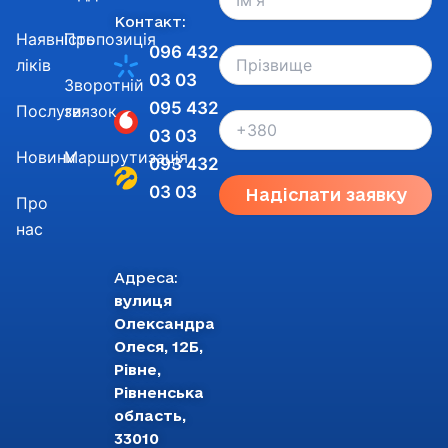
Контакт:
Наявність
Пропозиція
096 432
ліків
03 03
Зворотній
095 432
Послуги
звязок
03 03
Новини
Маршрутизація
093 432
03 03
Надіслати заявку
Про
нас
Адреса:
вулиця
Олександра
Олеся, 12Б,
Рівне,
Рівненська
область,
33010