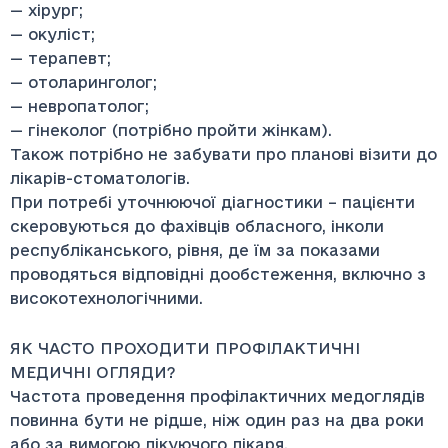
— хірург;
— окуліст;
— терапевт;
— отоларинголог;
— невропатолог;
— гінеколог (потрібно пройти жінкам).
Також потрібно не забувати про планові візити до
лікарів-стоматологів.
При потребі уточнюючої діагностики – пацієнти
скеровуються до фахівців обласного, інколи
республіканського, рівня, де їм за показами
проводяться відповідні дообстеження, включно з
високотехнологічними.
ЯК ЧАСТО ПРОХОДИТИ ПРОФІЛАКТИЧНІ
МЕДИЧНІ ОГЛЯДИ?
Частота проведення профілактичних медоглядів
повинна бути не рідше, ніж один раз на два роки
або за вимогою лікуючого лікаря.