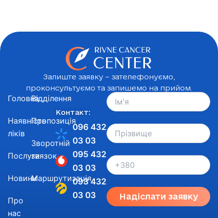
Залиште заявку – зателефонуємо,
проконсультуємо та запишемо на прийом.
Головна
Відділення
Контакт:
Наявність
Пропозиція
096 432
ліків
03 03
Зворотній
095 432
Послуги
звязок
03 03
Новини
Маршрутизація
093 432
03 03
Надіслати заявку
Про
нас