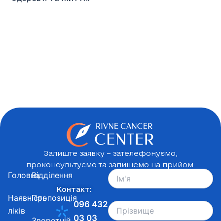
Залиште заявку – зателефонуємо,
проконсультуємо та запишемо на прийом.
Головна
Відділення
Контакт:
Наявність
Пропозиція
096 432
ліків
03 03
Зворотній