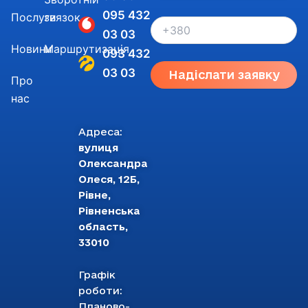
095 432
Послуги
звязок
03 03
Новини
Маршрутизація
093 432
03 03
Надіслати заявку
Про
нас
Адреса:
вулиця
Олександра
Олеся, 12Б,
Рівне,
Рівненська
область,
33010
Графік
роботи:
Планово-