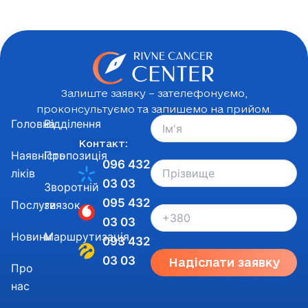
Залиште заявку – зателефонуємо,
проконсультуємо та запишемо на прийом.
Головна
Відділення
Контакт:
Наявність
Пропозиція
096 432
ліків
03 03
Зворотній
095 432
Послуги
звязок
03 03
Новини
Маршрутизація
093 432
03 03
Надіслати заявку
Про
нас