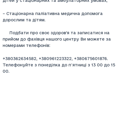
дітей у стаціонарних та амбулаторних умовах;
– Стаціонарна паліативна медична допомога
дорослим та дітям.
Подбати про своє здоров’я та записатися на
прийом до фахівця нашого центру Ви можете за
номерами телефонів:
+380362634582, +380961223322, +380675601876.
Телефонуйте з понеділка до п՚ятниці з 13 00 до 15
00.