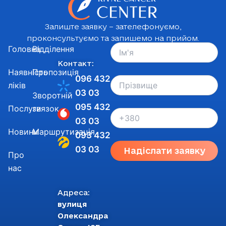
Залиште заявку – зателефонуємо,
проконсультуємо та запишемо на прийом.
Головна
Відділення
Контакт:
Наявність
Пропозиція
096 432
ліків
03 03
Зворотній
095 432
Послуги
звязок
03 03
Новини
Маршрутизація
093 432
03 03
Надіслати заявку
Про
нас
Адреса:
вулиця
Олександра