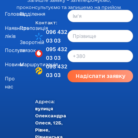
Залиште заявку – зателефонуємо,
проконсультуємо та запишемо на прийом.
Головна
Відділення
Контакт:
Наявність
Пропозиція
096 432
ліків
03 03
Зворотній
095 432
Послуги
звязок
03 03
Новини
Маршрутизація
093 432
03 03
Надіслати заявку
Про
нас
Адреса:
вулиця
Олександра
Олеся, 12Б,
Рівне,
Рівненська