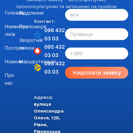
проконсультуємо та запишемо на прийом.
Головна
Відділення
Контакт:
Наявність
Пропозиція
096 432
ліків
03 03
Зворотній
095 432
Послуги
звязок
03 03
Новини
Маршрутизація
093 432
03 03
Надіслати заявку
Про
нас
Адреса:
вулиця
Олександра
Олеся, 12Б,
Рівне,
Рівненська