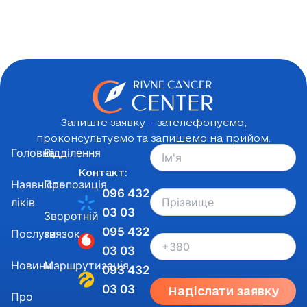
Залиште заявку – зателефонуємо,
проконсультуємо та запишемо на прийом.
Головна
Відділення
Контакт:
Наявність
Пропозиція
096 432
ліків
03 03
Зворотній
095 432
Послуги
звязок
03 03
Новини
Маршрутизація
093 432
03 03
Надіслати заявку
Про