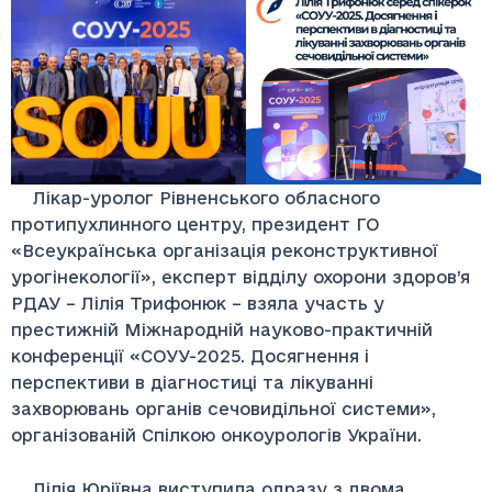
Лікар-уролог Рівненського обласного
протипухлинного центру, президент ГО
«Всеукраїнська організація реконструктивної
урогінекології», експерт відділу охорони здоров’я
РДАУ – Лілія Трифонюк – взяла участь у
престижній Міжнародній науково-практичній
конференції «СОУУ-2025. Досягнення і
перспективи в діагностиці та лікуванні
захворювань органів сечовидільної системи»,
організованій Спілкою онкоурологів України.
Лілія Юріївна виступила одразу з двома