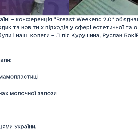
їні – конференція “Breast Weekend 2.0” об’єднал
дик та новітніх підходів у сфері естетичної та
були і наші колеги – Лілія Курушина, Руслан Бокі
али:
в мамопластиці
инах молочної залози
цями України.