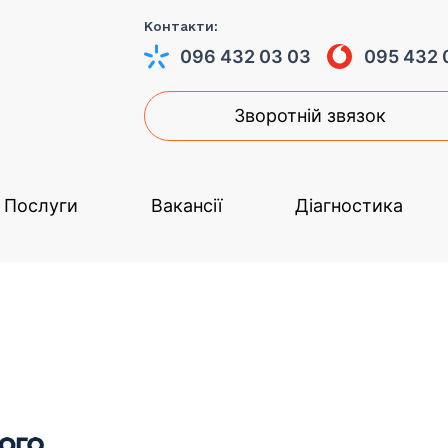
Контакти:
096 432 03 03
095 432 
Зворотній звязок
Послуги
Вакансії
Діагностика