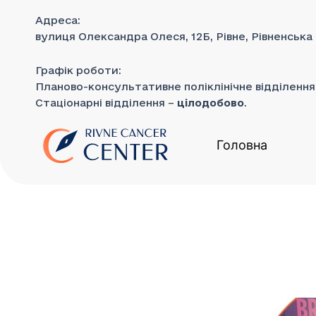
до
Перейти
вмісту
Адреса:
до
вулиця Олександра Олеся, 12Б, Рівне, Рівненська
вмісту
Графік роботи:
Планово-консультативне поліклінічне відділенн
Стаціонарні відділення –
цілодобово
.
Головна