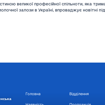
ною великої професійної спільноти, яка тримає р
олочної залози в Україні, впроваджує новітні під
Головна
Відділення
енська
Наявність
Пропозиція