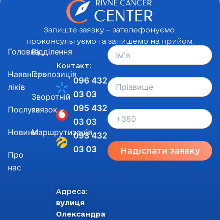
Залиште заявку – зателефонуємо,
проконсультуємо та запишемо на прийом.
Головна
Відділення
Контакт:
Наявність
Пропозиція
096 432
ліків
03 03
Зворотній
095 432
Послуги
звязок
03 03
Новини
Маршрутизація
093 432
03 03
Надіслати заявку
Про
нас
Адреса:
вулиця
Олександра