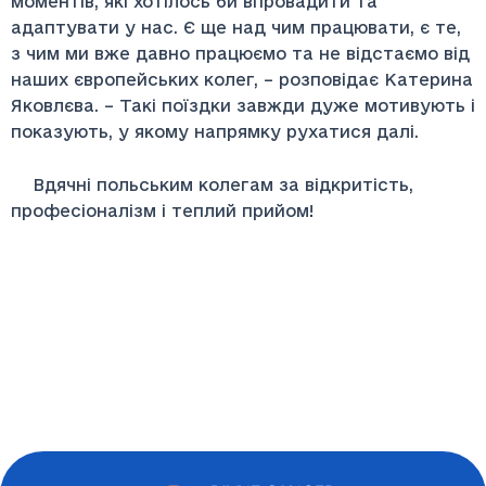
моментів, які хотілось би впровадити та
адаптувати у нас. Є ще над чим працювати, є те,
з чим ми вже давно працюємо та не відстаємо від
наших європейських колег, – розповідає Катерина
Яковлєва. – Такі поїздки завжди дуже мотивують і
показують, у якому напрямку рухатися далі.
Вдячні польським колегам за відкритість,
професіоналізм і теплий прийом!