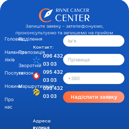
Залиште заявку – зателефонуємо,
проконсультуємо та запишемо на прийом.
Головна
Відділення
Контакт:
Наявність
Пропозиція
096 432
ліків
03 03
Зворотній
095 432
Послуги
звязок
03 03
Новини
Маршрутизація
093 432
03 03
Надіслати заявку
Про
нас
Адреса:
вулиця