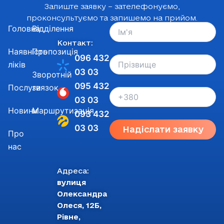
Залиште заявку – зателефонуємо,
проконсультуємо та запишемо на прийом.
Головна
Відділення
Контакт:
Наявність
Пропозиція
096 432
ліків
03 03
Зворотній
095 432
Послуги
звязок
03 03
Новини
Маршрутизація
093 432
03 03
Надіслати заявку
Про
нас
Адреса:
вулиця
Олександра
Олеся, 12Б,
Рівне,