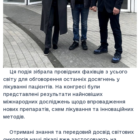
Ця подія зібрала провідних фахівців з усього
світу для обговорення останніх досягнень у
лікуванні пацієнтів. На конгресі були
представлені результати найновіших
міжнародних досліджень щодо впровадження
нових препаратів, схем лікування та інноваційних
методів.
Отримані знання та передовий досвід світових
онкологів наші лікарі вже застосовують на