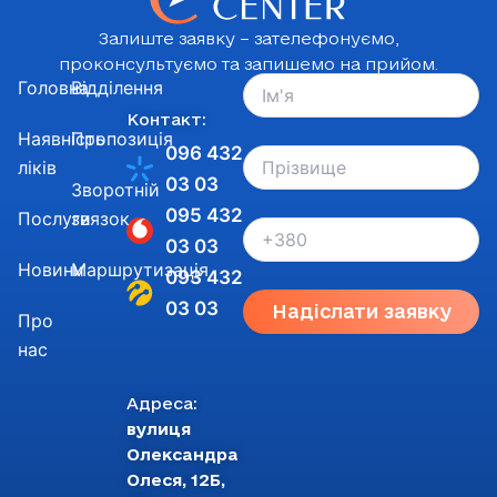
Залиште заявку – зателефонуємо,
проконсультуємо та запишемо на прийом.
Головна
Відділення
Контакт:
Наявність
Пропозиція
096 432
ліків
03 03
Зворотній
095 432
Послуги
звязок
03 03
Новини
Маршрутизація
093 432
03 03
Надіслати заявку
Про
нас
Адреса:
вулиця
Олександра
Олеся, 12Б,