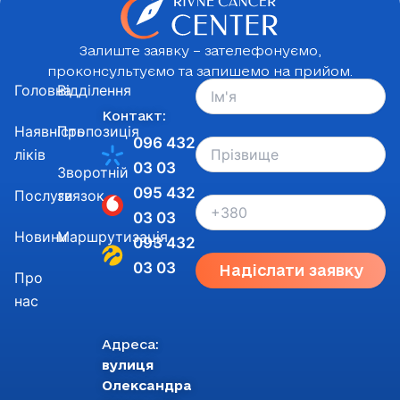
Залиште заявку – зателефонуємо,
проконсультуємо та запишемо на прийом.
Головна
Відділення
Контакт:
Наявність
Пропозиція
096 432
ліків
03 03
Зворотній
095 432
Послуги
звязок
03 03
Новини
Маршрутизація
093 432
03 03
Надіслати заявку
Про
нас
Адреса:
вулиця
Олександра