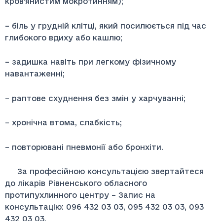
кров’янистим мокротинням);
– біль у грудній клітці, який посилюється під час
глибокого вдиху або кашлю;
– задишка навіть при легкому фізичному
навантаженні;
– раптове схуднення без змін у харчуванні;
– хронічна втома, слабкість;
– повторювані пневмонії або бронхіти.
За професійною консультацією звертайтеся
до лікарів Рівненського обласного
протипухлинного центру – Запис на
консультацію: 096 432 03 03, 095 432 03 03, 093
432 03 03.