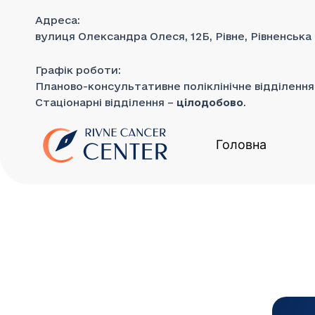
до
Перейти
вмісту
Адреса:
до
вулиця Олександра Олеся, 12Б, Рівне, Рівненська
вмісту
Графік роботи:
Планово-консультативне поліклінічне відділенн
Стаціонарні відділення –
цілодобово
.
Головна