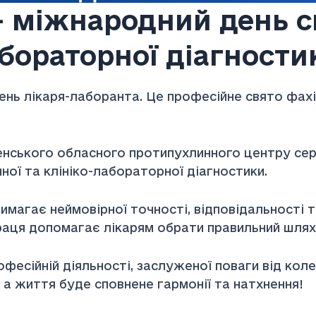
– міжнародний день с
бораторної діагности
День лікаря-лаборанта. Це професійне свято фахі
енського обласного протипухлинного центру серд
ної та клініко-лабораторної діагностики.
гає неймовірної точності, відповідальності та
праця допомагає лікарям обрати правильний шлях
есійній діяльності, заслуженої поваги від колег
а життя буде сповнене гармонії та натхнення!