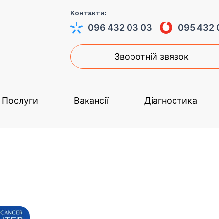
Контакти:
096 432 03 03
095 432 
Зворотній звязок
Послуги
Вакансії
Діагностика