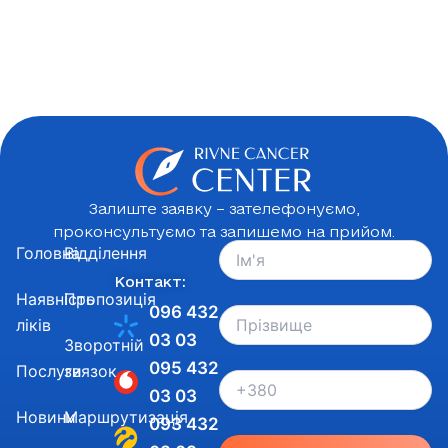
Залиште заявку – зателефонуємо,
проконсультуємо та запишемо на прийом.
Головна
Відділення
Контакт:
Наявність
Пропозиція
096 432
ліків
03 03
Зворотній
095 432
Послуги
звязок
03 03
Новини
Маршрутизація
093 432