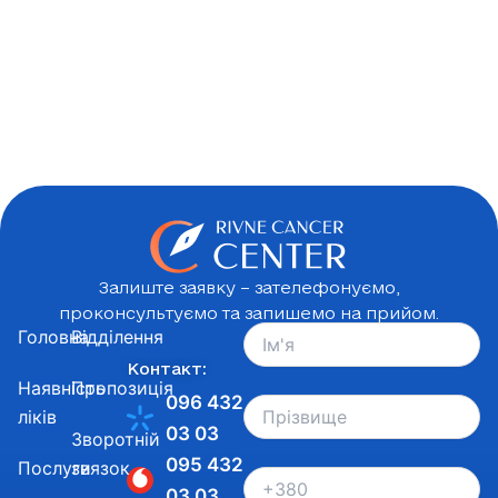
Залиште заявку – зателефонуємо,
проконсультуємо та запишемо на прийом.
Головна
Відділення
Контакт:
Наявність
Пропозиція
096 432
ліків
03 03
Зворотній
095 432
Послуги
звязок
03 03