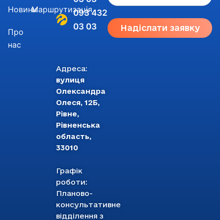
Новини
Маршрутизація
093 432
03 03
Надіслати заявку
Про
нас
Адреса:
вулиця
Олександра
Олеся, 12Б,
Рівне,
Рівненська
область,
33010
Графік
роботи:
Планово-
консультативне
відділення з