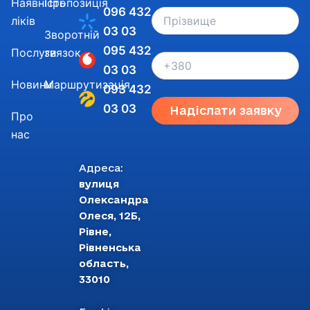
Наявність
Пропозиція
096 432
ліків
03 03
Зворотній
095 432
Послуги
звязок
03 03
Новини
Маршрутизація
093 432
03 03
Надіслати заявку
Про
нас
Адреса:
вулиця
Олександра
Олеся, 12Б,
Рівне,
Рівненська
область,
33010