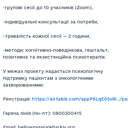
-групові сесії до 10 учасників (Zoom),
-індивідуальні консультації за потреби,
-тривалість кожної сесії — 2 години,
-методи: когнітивно-поведінкова, гештальт,
позитивна та екзистенційна психотерапія.
У межах проєкту надається психологічну
підтримку пацієнтам з онкологічними
захворюваннями.
Реєстрація:
https://airtable.com/appP6LqE05v8l…/
Гаряча лінія (пн–пт): 0800300415
Email: hello@missionkharkiv.org