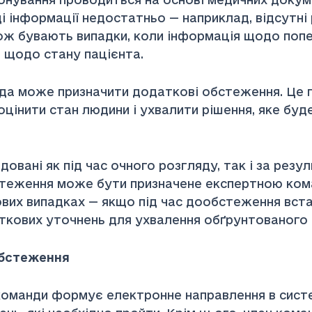
і інформації недостатньо — наприклад, відсутні 
кож бувають випадки, коли інформація щодо поп
і щодо стану пацієнта.
 може призначити додаткові обстеження. Це по
цінити стан людини і ухвалити рішення, яке буд
ні як під час очного розгляду, так і за резуль
стеження може бути призначене експертною ком
вих випадках — якщо під час дообстеження вста
ткових уточнень для ухвалення обґрунтованого 
обстеження
оманди формує електронне направлення в систем