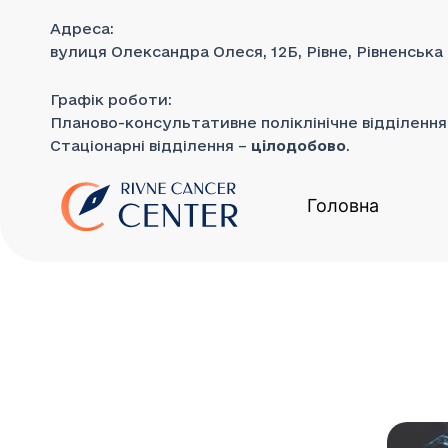
до
Перейти
вмісту
Адреса:
до
вулиця Олександра Олеся, 12Б, Рівне, Рівненська
вмісту
Графік роботи:
Планово-консультативне поліклінічне відділенн
Стаціонарні відділення –
цілодобово
.
Головна