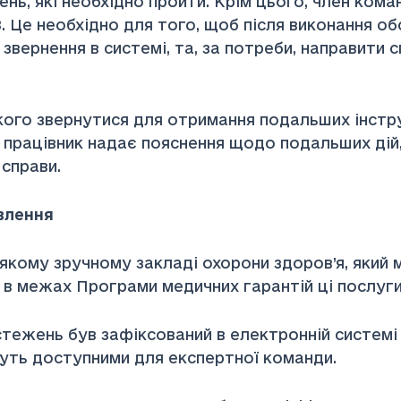
нь, які необхідно пройти. Крім цього, член кома
 Це необхідно для того, щоб після виконання об
і звернення в системі, та, за потреби, направити
ого звернутися для отримання подальших інстру
й працівник надає пояснення щодо подальших дій
справи.
влення
му зручному закладі охорони здоров’я, який ма
 в межах Програми медичних гарантій ці послуг
ежень був зафіксований в електронній системі 
ануть доступними для експертної команди.