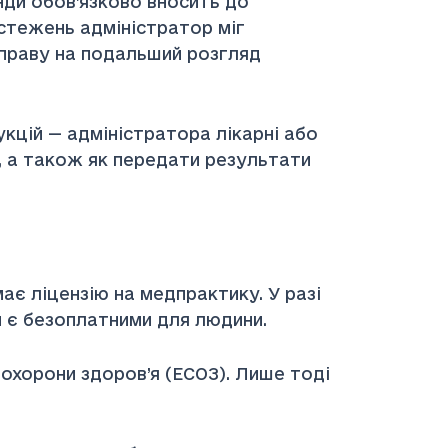
нди обов’язково вносить до
стежень адміністратор міг
 справу на подальший розгляд
кцій — адміністратора лікарні або
, а також як передати результати
є ліцензію на медпрактику. У разі
и є безоплатними для людини.
охорони здоров’я (ЕСОЗ). Лише тоді