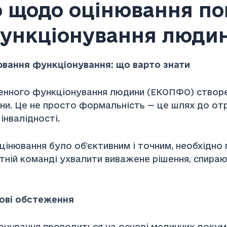
 щодо оцінювання по
ункціонування люди
ювання функціонування: що варто знати
ного функціонування людини (ЕКОПФО) створена
ни. Це не просто формальність — це шлях до отр
інвалідності.
інювання було обʼєктивним і точним, необхідно
тній команді ухвалити виважене рішення, спираю
ові обстеження
ання проводиться на основі медичних документі