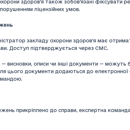
хорони здоров’я також зобов’язані фіксувати р
 порушенням ліцензійних умов.
жень
стратор закладу охорони здоров’я має отримат
ави. Доступ підтверджується через СМС.
 висновки, описи чи інші документи — можуть б
сля цього документи додаються до електронної с
омандою.
жень прикріплено до справи, експертна команда