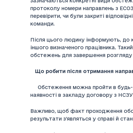
зазначаються конкретні види обстеже
протоколу номери направлень з ЕСОЗ.
перевірити, чи були закриті відповідн
команди.
Після цього людину інформують, до к
іншого визначеного працівника. Таки
обстежень для завершення розгляду 
Що робити після отримання напра
Обстеження можна пройти в будь-яко
наявності в закладу договору з НСЗУ
Важливо, щоб факт проходження обст
результати з’являться у справі й ст