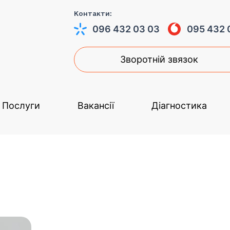
Контакти:
096 432 03 03
095 432 
Зворотній звязок
Послуги
Вакансії
Діагностика