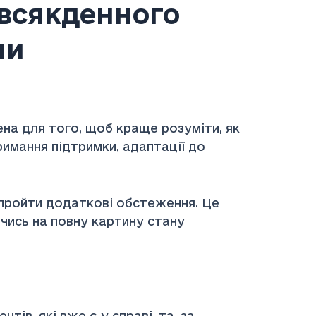
всякденного
ни
 для того, щоб краще розуміти, як
имання підтримки, адаптації до
 пройти додаткові обстеження. Це
чись на повну картину стану
в, які вже є у справі, та, за