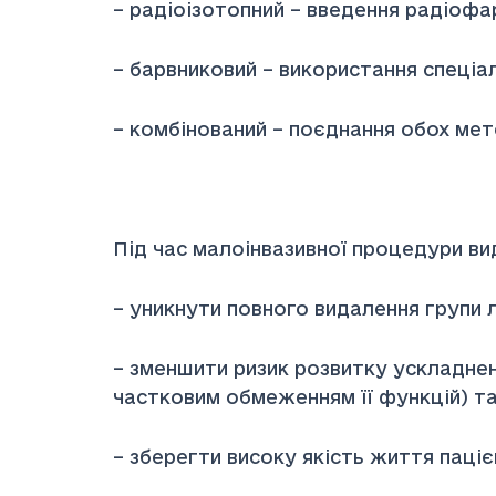
– радіоізотопний – введення радіоф
– барвниковий – використання спеціа
– комбінований – поєднання обох мет
Біопсія сторожо
Під час малоінвазивної процедури ви
– уникнути повного видалення групи 
– зменшити ризик розвитку ускладнень
частковим обмеженням її функцій) та
– зберегти високу якість життя паціє