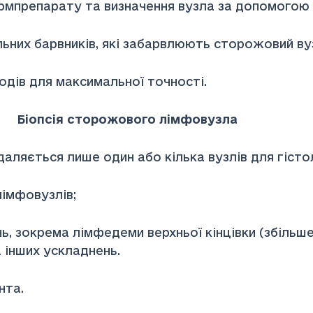
армпрепарату та визначення вузла за допомогою
льних барвників, які забарвлюють сторожовий ву
одів для максимальної точності.
вого лімфовузла
даляється лише один або кілька вузлів для гіст
лімфовузлів;
, зокрема лімфедеми верхньої кінцівки (збільшен
 інших ускладнень.
нта.