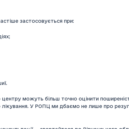
астіше застосовується при:
іях;
иї.
 центру можуть більш точно оцінити поширеніс
лікування. У РОПЦ ми дбаємо не лише про резуль