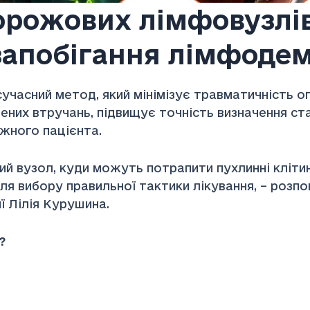
торожових лімфовузлів
запобігання лімфодем
учасний метод, який мінімізує травматичність о
ених втручань, підвищує точність визначення ст
ожного пацієнта.
й вузол, куди можуть потрапити пухлинні клітин
 вибору правильної тактики лікування, – розпов
ї Лілія Курушина.
?