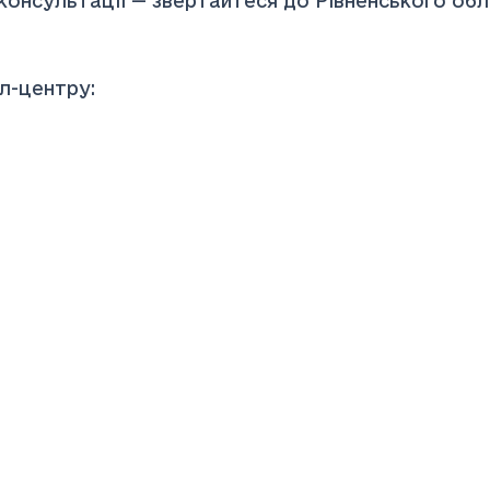
консультації — звертайтеся до Рівненського об
л-центру: