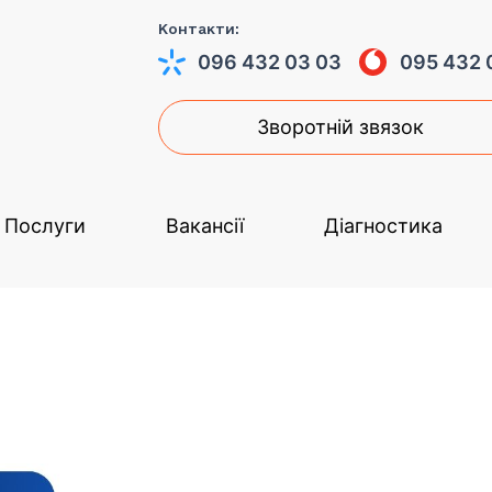
Контакти:
096 432 03 03
095 432 
Зворотній звязок
Послуги
Вакансії
Діагностика