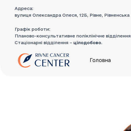
до
Перейти
вмісту
Адреса:
до
вулиця Олександра Олеся, 12Б, Рівне, Рівненська
вмісту
Графік роботи:
Планово-консультативне поліклінічне відділенн
Стаціонарні відділення –
цілодобово
.
Головна