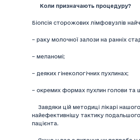
Коли призначають процедуру?
Біопсія сторожових лімфовузлів найч
– раку молочної залози на ранніх стад
– меланомі;
– деяких гінекологічних пухлинах;
– окремих формах пухлин голови та ш
Завдяки цій методиці лікарі нашого
найефективнішу тактику подальшого 
пацієнта.