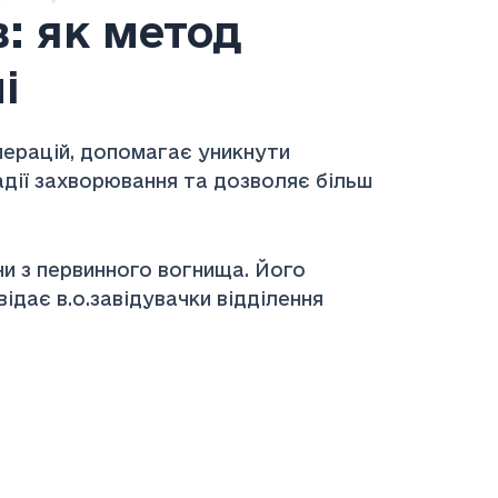
: як метод
і
перацій, допомагає уникнути
адії захворювання та дозволяє більш
и з первинного вогнища. Його
ідає в.о.завідувачки відділення