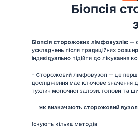
Біопсія с
Біопсія сторожових лімфовузлів:
— с
ускладнень після традиційних розшир
індивідуально підійти до лікування к
– Сторожовий лімфовузол — це перши
дослідження має ключове значення для
пухлин молочної залози, голови та ши
Як визначають сторожовий вузол
Існують кілька методів: