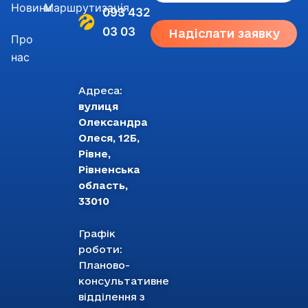
Новини
Маршрутизація
093 432
03 03
Надіслати заявку
Про
нас
Адреса:
вулиця
Олександра
Олеся, 12Б,
Рівне,
Рівненська
область,
33010
Графік
роботи:
Планово-
консультативне
відділення з