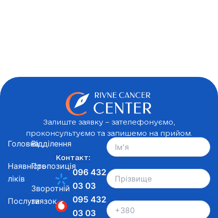
Залиште заявку – зателефонуємо,
проконсультуємо та запишемо на прийом.
Головна
Відділення
Контакт:
Наявність
Пропозиція
096 432
ліків
03 03
Зворотній
095 432
Послуги
звязок
03 03