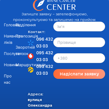
Залиште заявку – зателефонуємо,
проконсультуємо та запишемо на прийом.
Головна
Відділення
Контакт:
Наявність
Пропозиція
096 432
ліків
03 03
Зворотній
095 432
Послуги
звязок
03 03
Новини
Маршрутизація
093 432
03 03
Надіслати заявку
Про
нас
Адреса:
вулиця
Олександра