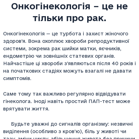
Онкогінекологія – це не
тільки про рак.
Онкогінекологія — це турбота і захист жіночого
здоров’я. Вона охоплює хвороби репродуктивної
системи, зокрема рак шийки матки, яєчників,
ендометрію чи зовнішніх статевих органів.
Найчастіше ці хвороби з’являються після 40 років і
на початкових стадіях можуть взагалі не давати
симптомів.
Саме тому так важливо регулярно відвідувати
гінеколога. Іноді навіть простий ПАП-тест може
врятувати життя.
Будьте уважні до сигналів організму: незвичні
виділення (особливо з кров’ю), біль у животі чи
тазу, зміни циклу, збільшення живота без причини