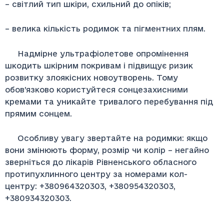
– світлий тип шкіри, схильний до опіків;
– велика кількість родимок та пігментних плям.
Надмірне ультрафіолетове опромінення
шкодить шкірним покривам і підвищує ризик
розвитку злоякісних новоутворень. Тому
обов’язково користуйтеся сонцезахисними
кремами та уникайте тривалого перебування під
прямим сонцем.
Особливу увагу звертайте на родимки: якщо
вони змінюють форму, розмір чи колір – негайно
зверніться до лікарів Рівненського обласного
протипухлинного центру за номерами кол-
центру: +380964320303, +380954320303,
+380934320303.