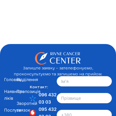
Залиште заявку – зателефонуємо,
проконсультуємо та запишемо на прийом.
Головна
Відділення
Контакт:
Наявність
Пропозиція
096 432
ліків
03 03
Зворотній
095 432
Послуги
звязок