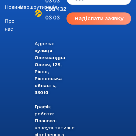
03 03
Новини
Маршрутизація
093 432
03 03
Надіслати заявку
Про
нас
Адреса:
вулиця
Олександра
Олеся, 12Б,
Рівне,
Рівненська
область,
33010
Графік
роботи:
Планово-
консультативне
відділення з