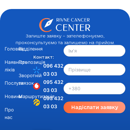
Залиште заявку – зателефонуємо,
проконсультуємо та запишемо на прийом.
Головна
Відділення
Контакт:
Наявність
Пропозиція
096 432
ліків
03 03
Зворотній
095 432
Послуги
звязок
03 03
Новини
Маршрутизація
093 432
03 03
Надіслати заявку
Про
нас