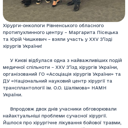
Хірурги-онкологи Рівненського обласного
протипухлинного центру – Маргарита Пісецька
та Юрій Чишкевич – взяли участь у XXV З’їзді
хірургів України!
У Києві відбулася одна з найважливіших подій
медичної спільноти – XXV З’їзд хірургів України,
організований ГО «Асоціація хірургів України» та
ДУ «Національний науковий центр хірургії та
трансплантології ім. О.О. Шалімова» НАМН
України.
Впродовж двох днів учасники обговорювали
найактуальніші проблеми сучасної хірургії.
Йшлося про хірургічне лікування бойової травми,