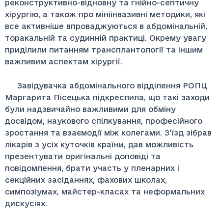
реконструктивно-відновну та гнійно-септичну
хірургію, а також про мініінвазивні методики, які
все активніше впроваджуються в абдомінальній,
торакальній та судинній практиці. Окрему увагу
приділили питанням трансплантології та іншим
важливим аспектам хірургії.
Завідувачка абдомінального відділення РОПЦ
Маргарита Пісецька підкреслила, що такі заходи
були надзвичайно важливими для обміну
досвідом, наукового спілкування, професійного
зростання та взаємодії між колегами. З’їзд зібрав
лікарів з усіх куточків країни, дав можливість
презентувати оригінальні доповіді та
повідомлення, брати участь у пленарних і
секційних засіданнях, фахових школах,
симпозіумах, майстер-класах та неформальних
дискусіях.