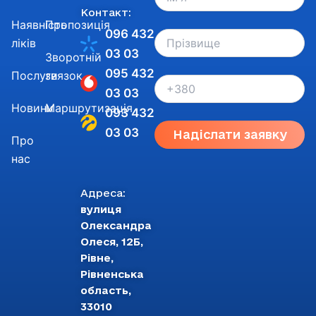
Контакт:
Наявність
Пропозиція
096 432
ліків
03 03
Зворотній
095 432
Послуги
звязок
03 03
Новини
Маршрутизація
093 432
03 03
Надіслати заявку
Про
нас
Адреса:
вулиця
Олександра
Олеся, 12Б,
Рівне,
Рівненська
область,
33010