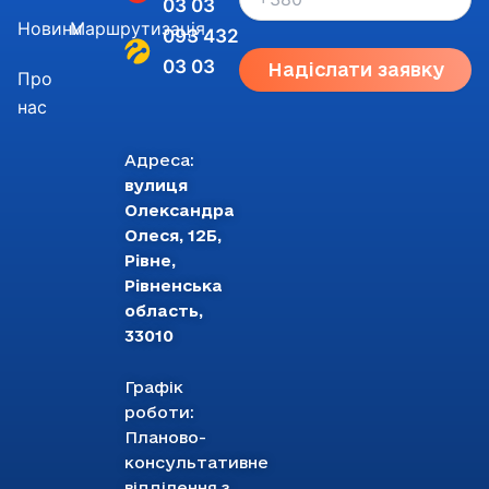
03 03
Новини
Маршрутизація
093 432
03 03
Надіслати заявку
Про
нас
Адреса:
вулиця
Олександра
Олеся, 12Б,
Рівне,
Рівненська
область,
33010
Графік
роботи:
Планово-
консультативне
відділення з