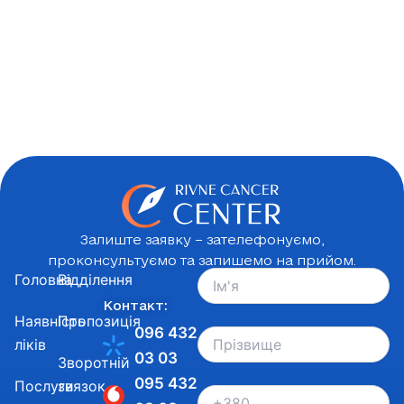
Залиште заявку – зателефонуємо,
проконсультуємо та запишемо на прийом.
Головна
Відділення
Контакт:
Наявність
Пропозиція
096 432
ліків
03 03
Зворотній
095 432
Послуги
звязок