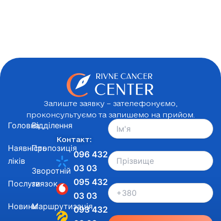
Залиште заявку – зателефонуємо,
проконсультуємо та запишемо на прийом.
Головна
Відділення
Контакт:
Наявність
Пропозиція
096 432
ліків
03 03
Зворотній
095 432
Послуги
звязок
03 03
Новини
Маршрутизація
093 432