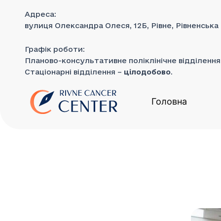
до
Перейти
вмісту
Адреса:
до
вулиця Олександра Олеся, 12Б, Рівне, Рівненська
вмісту
Графік роботи:
Планово-консультативне поліклінічне відділенн
Стаціонарні відділення –
цілодобово
.
Головна