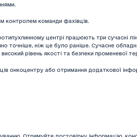
ннями.
им контролем команди фахівців.
типухлинному центрі працюють три сучасні ліні
но точніше, ніж це було раніше. Сучасне обладн
високий рівень якості та безпеки променевої тера
вців онкоцентру або отримання додаткової інфор
уванню. Отримуйте достовірну інформацію, конс