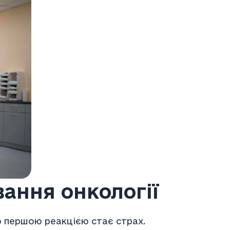
вання онкології
то першою реакцією стає страх.