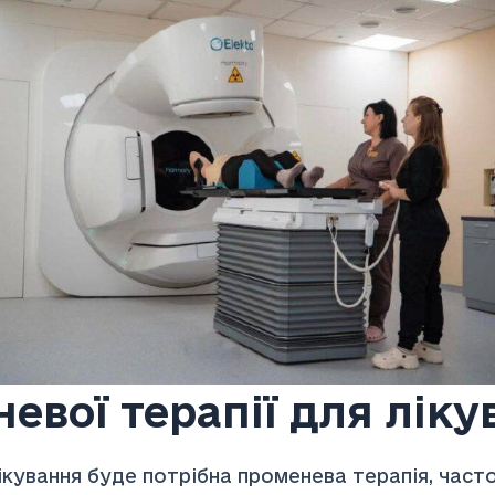
евої терапії для ліку
лікування буде потрібна променева терапія, час