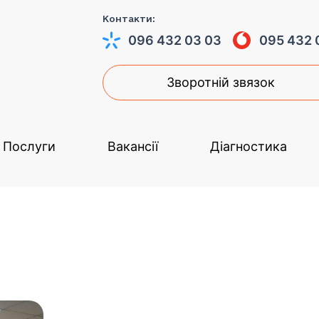
Контакти:
096 432 03 03
095 432 
Зворотній звязок
Послуги
Вакансії
Діагностика