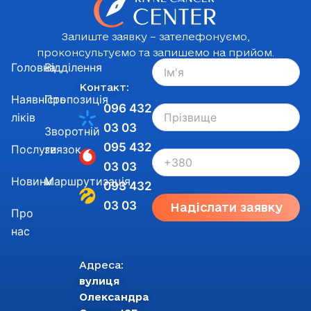
Залиште заявку – зателефонуємо,
проконсультуємо та запишемо на прийом.
Головна
Відділення
Контакт:
Наявність
Пропозиція
096 432
ліків
03 03
Зворотній
095 432
Послуги
звязок
03 03
Новини
Маршрутизація
093 432
03 03
Надіслати заявку
Про
нас
Адреса:
вулиця
Олександра