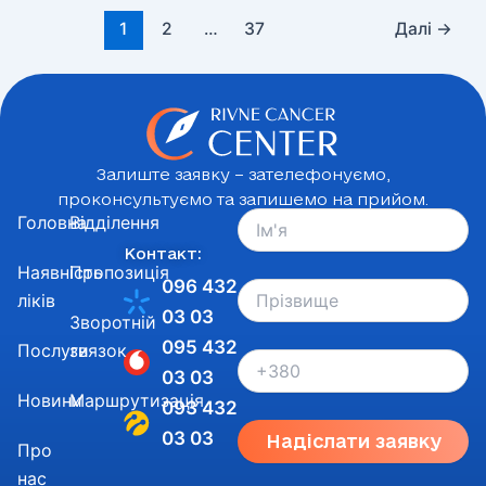
1
2
…
37
Далі
→
Залиште заявку – зателефонуємо,
проконсультуємо та запишемо на прийом.
Головна
Відділення
Контакт:
Наявність
Пропозиція
096 432
ліків
03 03
Зворотній
095 432
Послуги
звязок
03 03
Новини
Маршрутизація
093 432
03 03
Надіслати заявку
Про
нас