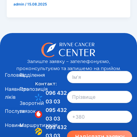
admin
/
15.08.2025
Залиште заявку – зателефонуємо,
проконсультуємо та запишемо на прийом.
Головна
Відділення
Контакт:
Наявність
Пропозиція
096 432
ліків
03 03
Зворотній
095 432
Послуги
звязок
03 03
Новини
Маршрутизація
093 432
03 03
Надіслати заявку