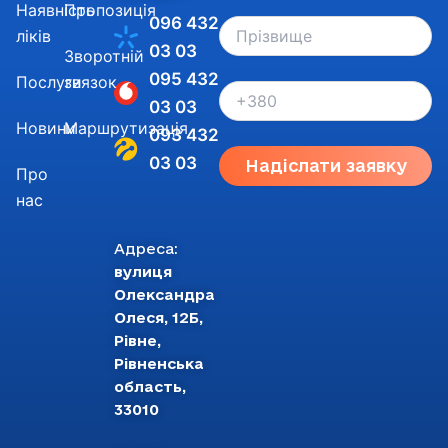
Наявність
Пропозиція
096 432
ліків
03 03
Зворотній
095 432
Послуги
звязок
03 03
Новини
Маршрутизація
093 432
03 03
Надіслати заявку
Про
нас
Адреса:
вулиця
Олександра
Олеся, 12Б,
Рівне,
Рівненська
область,
33010