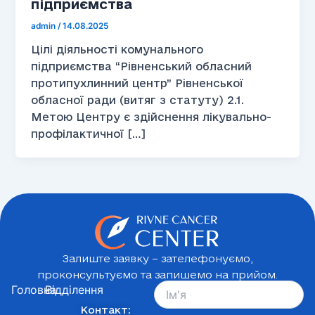
підприємства
admin
/
14.08.2025
Цілі діяльності комунального
підприємства “Рівненський обласний
протипухлинний центр” Рівненської
обласної ради (витяг з статуту) 2.1.
Метою Центру є здійснення лікувально-
профілактичної […]
Залиште заявку – зателефонуємо,
проконсультуємо та запишемо на прийом.
Головна
Відділення
Контакт: