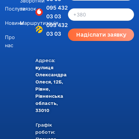
Зворотній
095 432
Послуги
звязок
03 03
Новини
Маршрутизація
093 432
03 03
Надіслати заявку
Про
нас
Адреса:
вулиця
Олександра
Олеся, 12Б,
Рівне,
Рівненська
область,
33010
Графік
роботи: